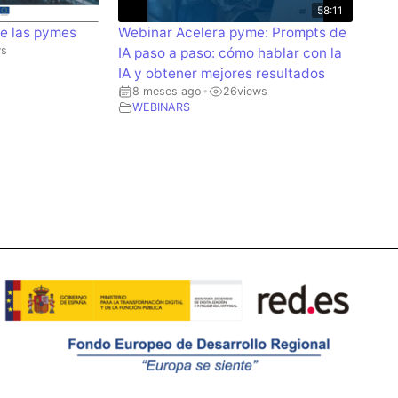
58:11
de las pymes
Webinar Acelera pyme: Prompts de
ws
IA paso a paso: cómo hablar con la
IA y obtener mejores resultados
8 meses ago
26
views
•
WEBINARS