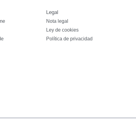
Legal
yme
Nota legal
Ley de cookies
de
Política de privacidad
celerapyme Opracol | Todos los derechos reservados ©